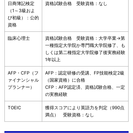
日商簿記検定
資格試験合格 受験資格：なし
（1～3級およ
び初級）：公的
資格
臨床心理士
資格試験合格 受験資格：大学卒業→第
一種指定大学院か専門職大学院修了、も
しくは第二種指定大学院修了後実務経験
1年以上
AFP・CFP（フ
AFP：認定研修の受講、FP技能検定2級
ァイナンシャル
（国家資格）に合格
プランナー）
CFP：AFP認定済、資格試験合格、一定
の実務経験
TOEIC
獲得スコアにより英語力を判定（990点
満点） 受験資格：なし